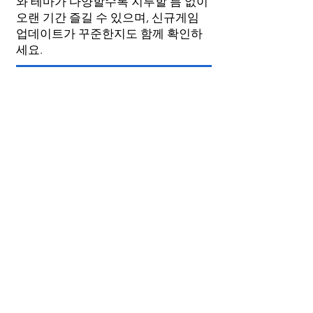
와 테마가 다양할수록 지루할 틈 없이
오랜 기간 즐길 수 있으며, 신규게임
업데이트가 꾸준한지도 함께 확인하
세요.
03
고객 지원 서비스 질 확
인
365일 24시간 라이브 채팅, 전화 등 다
양한 채널을 통해 빠르고 전문적인 고
객 지원을 제공하는 릴게임사이트를
추천합니다. 문제 발생 시 즉각 대응이
가능한 체계적인 시스템을 갖추고 있
는지도 중요한 평가 기준입니다.