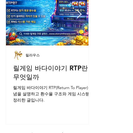
릴라우스
릴게임 바다이야기 RTP란
무엇일까
릴게임 바다이야기 RTP(Return To Player) 개
념을 설명하고 환수율 구조와 게임 시스템을
정리한 글입니다.