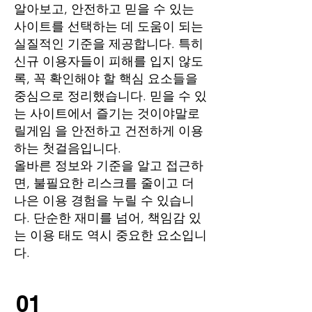
알아보고, 안전하고 믿을 수 있는
사이트를 선택하는 데 도움이 되는
실질적인 기준을 제공합니다. 특히
신규 이용자들이 피해를 입지 않도
록, 꼭 확인해야 할 핵심 요소들을
중심으로 정리했습니다. 믿을 수 있
는 사이트에서 즐기는 것이야말로
릴게임 을 안전하고 건전하게 이용
하는 첫걸음입니다.
올바른 정보와 기준을 알고 접근하
면, 불필요한 리스크를 줄이고 더
나은 이용 경험을 누릴 수 있습니
다. 단순한 재미를 넘어, 책임감 있
는 이용 태도 역시 중요한 요소입니
다.
01