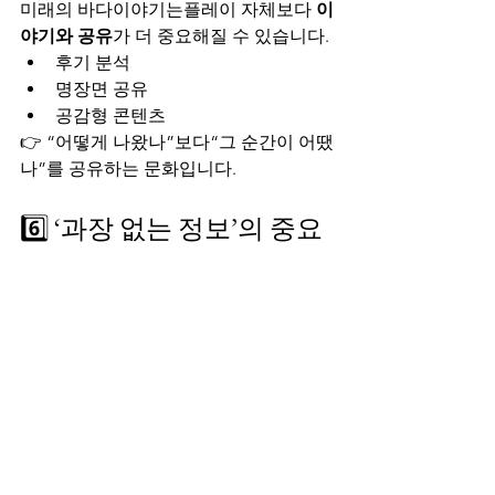
미래의 바다이야기는플레이 자체보다 
이
야기와 공유
가 더 중요해질 수 있습니다.
후기 분석
명장면 공유
공감형 콘텐츠
👉 “어떻게 나왔나”보다“그 순간이 어땠
나”를 공유하는 문화입니다.
6️⃣ ‘과장 없는 정보’의 중요
성 증가
이용자 인식이 바뀌면서신뢰도 없는 정
보는 점점 외면받고 있습니다.
과도한 기대 유도 ❌
확정 표현 ❌
검증 없는 패턴 ❌
👉 미래의 바다이야기 관련 콘텐츠는
객
관성·투명성
이 생존 조건이 됩니다.