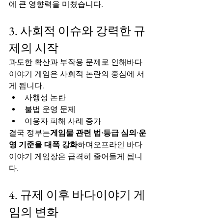
에 큰 영향력을 미쳤습니다.
3. 사회적 이슈와 강력한 규
제의 시작
과도한 확산과 부작용 문제로 인해바다
이야기 게임은 사회적 논란의 중심에 서
게 됩니다.
사행성 논란
불법 운영 문제
이용자 피해 사례 증가
결국 정부는
게임물 관련 법·등급 심의·운
영 기준을 대폭 강화
하며오프라인 바다
이야기 게임장은 급격히 줄어들게 됩니
다.
4. 규제 이후 바다이야기 게
임의 변화