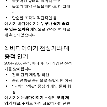
슬롯머신 형태의 릴게임 구조
물고기·해양 생물을 테마로 한 그래
픽
단순한 조작과 직관적인 룰
이 시기 바다이야기는
누구나 쉽게 즐길 
수 있는 오락용 게임
으로 인식되며 빠르
게 확산되었습니다.
2. 바다이야기 전성기와 대
중적 인기
2004~2006년경, 바다이야기 게임은 전성
기를 맞이합니다.
전국 단위 게임장 확산
중장년층을 중심으로 폭발적인 이용
“대박”, “잭팟” 중심의 게임 문화 형
성
이 시기에는
바다이야기 = 성인 오락 게
임의 대표 주자
로 자리 잡으며사회 전반