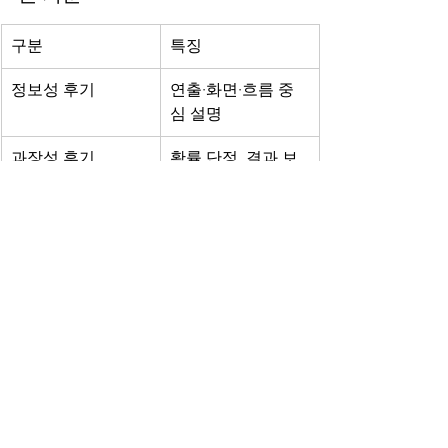
구분
특징
정보성 후기
연출·화면·흐름 중
심 설명
과장성 후기
확률 단정, 결과 보
장 표현
신뢰 후기
개인 경험 + 전제 문
구 포함
.
5. 후기 분석을 통해 보이는 
바다이야기 현재 모습
후기 분석을 종합하면,현재 바다이야기 
게임은 다음과 같이 인식되고 있습니다.
✔ 연출 중심의 몰입형 게임✔ 짧은 시간