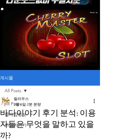
게시물
All Posts
릴라우스
All Posts
2월 6일
2분 분량
바다이야기 후기 분석: 이용
릴게임정보
자들은 무엇을 말하고 있을
바다이야기
까?