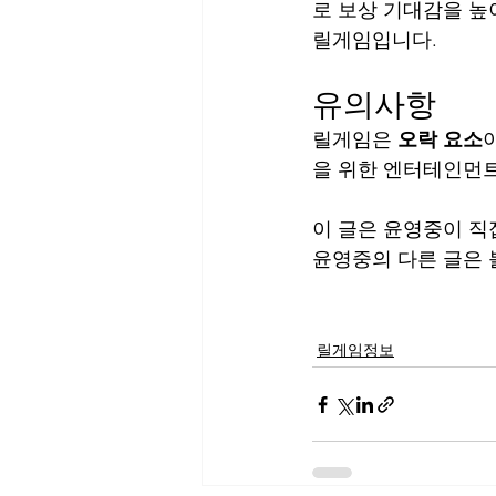
로 보상 기대감을 높
릴게임입니다.
유의사항
릴게임은 
오락 요소
을 위한 엔터테인먼트
이 글은 윤영중이 직
윤영중의 다른 글은 
릴게임정보