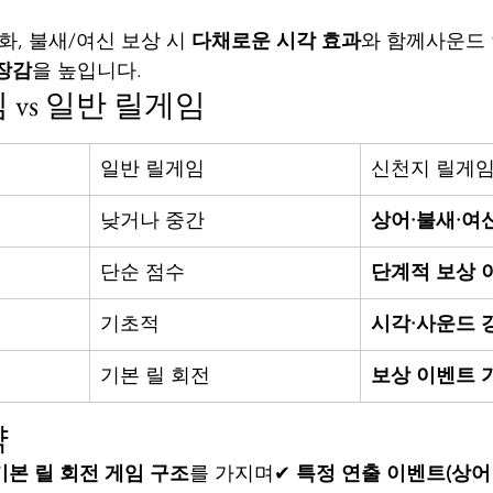
화, 불새/여신 보상 시 
다채로운 시각 효과
와 함께사운드
장감
을 높입니다.
 vs 일반 릴게임
일반 릴게임
신천지 릴게
낮거나 중간
상어·불새·여
단순 점수
단계적 보상 
기초적
시각·사운드 
기본 릴 회전
보상 이벤트 
약
기본 릴 회전 게임 구조
를 가지며✔ 
특정 연출 이벤트(상