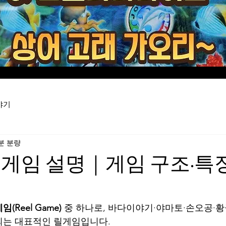
야기
분 분량
게임 설명｜게임 구조·특
리
임(Reel Game)
 중 하나로, 바다이야기·야마토·손오공·황
되는 대표적인 릴게임입니다.